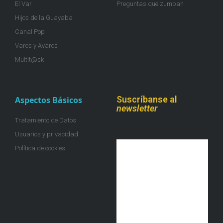
El Var
Preguntas que zumban
Hijos de la Guayaba
Canal Pop
Varos y Avaros
Multit@sk
Suscríbanse al
Aspectos Básicos
newsletter
Tratamiento de Datos
Usuarios y privacidad
Política de cookies