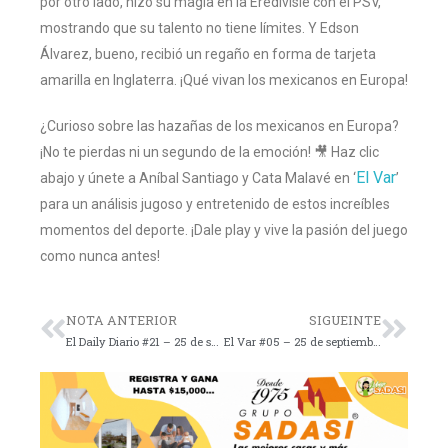
por otro lado, hizo su magia en la Eredivisie con el PSV,
mostrando que su talento no tiene límites. Y Edson
Álvarez, bueno, recibió un regaño en forma de tarjeta
amarilla en Inglaterra. ¡Qué vivan los mexicanos en Europa!
¿Curioso sobre las hazañas de los mexicanos en Europa?
¡No te pierdas ni un segundo de la emoción! 🎥 Haz clic
El Var
abajo y únete a Aníbal Santiago y Cata Malavé en ‘
’
para un análisis jugoso y entretenido de estos increíbles
momentos del deporte. ¡Dale play y vive la pasión del juego
como nunca antes!
NOTA ANTERIOR
SIGUEINTE
El Daily Diario #21 – 25 de septiembre de 2023
El Var #05 – 25 de septiembre de 2023