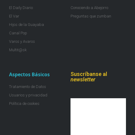
El Daily Diario
Conociendo a Abejorro
El Var
Preguntas que zumban
Hijos de la Guayaba
Canal Pop
Varos y Avaros
Multit@sk
Suscríbanse al
Aspectos Básicos
newsletter
Tratamiento de Datos
Usuarios y privacidad
Política de cookies