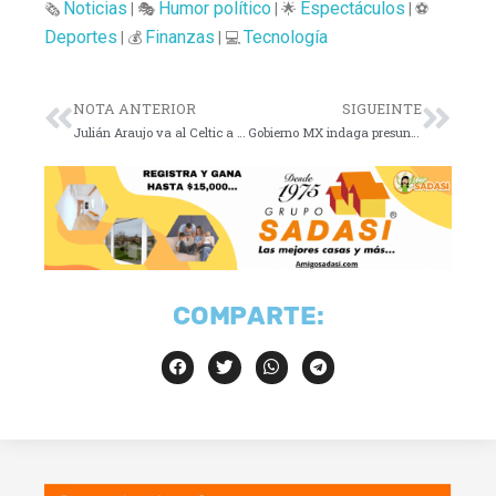
Noticias
Humor político
Espectáculos
🗞️
| 🎭
| 🌟
| ⚽
Deportes
Finanzas
Tecnología
| 💰
| 💻
NOTA ANTERIOR
SIGUEINTE
Julián Araujo va al Celtic a préstamo
Gobierno MX indaga presunto hackeo
COMPARTE: