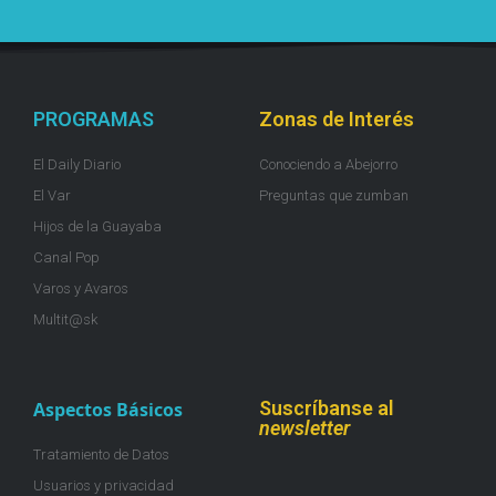
PROGRAMAS
Zonas de Interés
El Daily Diario
Conociendo a Abejorro
El Var
Preguntas que zumban
Hijos de la Guayaba
Canal Pop
Varos y Avaros
Multit@sk
Suscríbanse al
Aspectos Básicos
newsletter
Tratamiento de Datos
Usuarios y privacidad