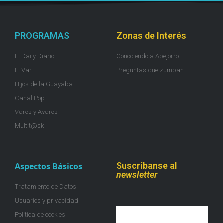
PROGRAMAS
Zonas de Interés
El Daily Diario
Conociendo a Abejorro
El Var
Preguntas que zumban
Hijos de la Guayaba
Canal Pop
Varos y Avaros
Multit@sk
Suscríbanse al
Aspectos Básicos
newsletter
Tratamiento de Datos
Usuarios y privacidad
Política de cookies