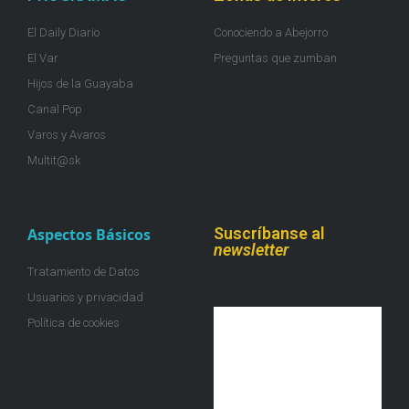
El Daily Diario
Conociendo a Abejorro
El Var
Preguntas que zumban
Hijos de la Guayaba
Canal Pop
Varos y Avaros
Multit@sk
Suscríbanse al
Aspectos Básicos
newsletter
Tratamiento de Datos
Usuarios y privacidad
Política de cookies