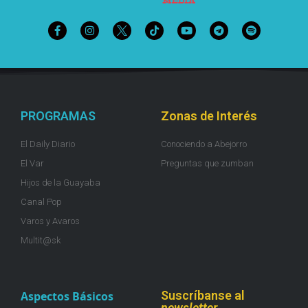
PROGRAMAS
Zonas de Interés
El Daily Diario
Conociendo a Abejorro
El Var
Preguntas que zumban
Hijos de la Guayaba
Canal Pop
Varos y Avaros
Multit@sk
Suscríbanse al
Aspectos Básicos
newsletter