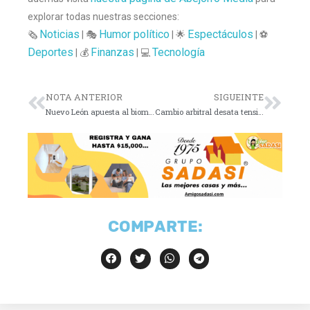
explorar todas nuestras secciones:
Noticias
Humor político
Espectáculos
🗞️
| 🎭
| 🌟
| ⚽
Deportes
Finanzas
Tecnología
| 💰
| 💻
NOTA ANTERIOR
SIGUEINTE
Nuevo León apuesta al biometano como motor económico
Cambio arbitral desata tensión entre Pachuca y Pumas
COMPARTE: