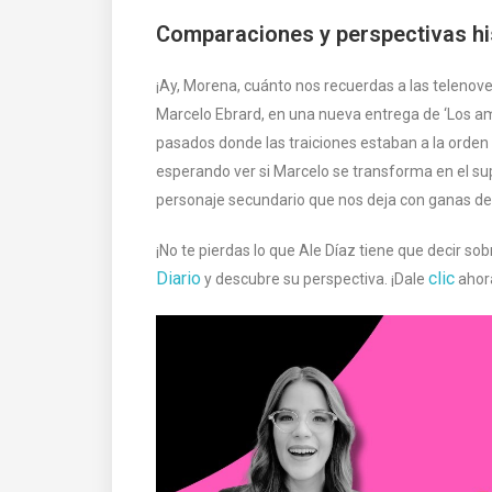
Comparaciones y perspectivas hi
¡Ay, Morena, cuánto nos recuerdas a las telenovel
Marcelo Ebrard, en una nueva entrega de ‘Los amo
pasados donde las traiciones estaban a la orden
esperando ver si Marcelo se transforma en el su
personaje secundario que nos deja con ganas d
¡No te pierdas lo que Ale Díaz tiene que decir so
Diario
clic
y descubre su perspectiva. ¡Dale
ahor