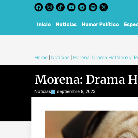
content
Inicio
Noticias
Humor Político
Espec
Home
Noticias
Morena: Drama Hotelero y Te
|
|
Morena: Drama Hot
Noticias
septiembre 8, 2023