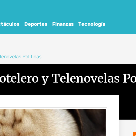
táculos
Deportes
Finanzas
Tecnología
lenovelas Políticas
elero y Telenovelas Po