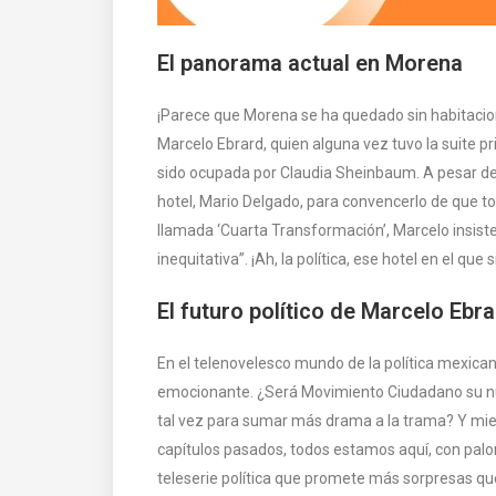
El panorama actual en Morena
¡Parece que Morena se ha quedado sin habitacione
Marcelo Ebrard, quien alguna vez tuvo la suite p
sido ocupada por Claudia Sheinbaum. A pesar de 
hotel, Mario Delgado, para convencerlo de que to
llamada ‘Cuarta Transformación’, Marcelo insist
inequitativa”. ¡Ah, la política, ese hotel en el q
El futuro político de Marcelo Ebr
En el telenovelesco mundo de la política mexica
emocionante. ¿Será Movimiento Ciudadano su nuev
tal vez para sumar más drama a la trama? Y mien
capítulos pasados, todos estamos aquí, con palo
teleserie política que promete más sorpresas que 