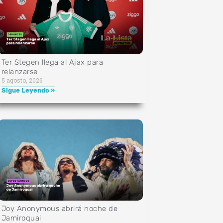
Ter Stegen llega al Ajax para
relanzarse
5 agosto, 2026
Sigue Leyendo »
Joy Anonymous abrirá noche de
Jamiroquai