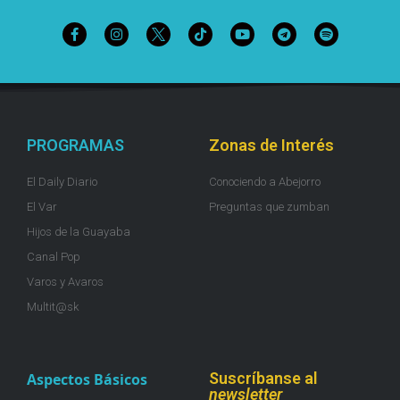
PROGRAMAS
Zonas de Interés
El Daily Diario
Conociendo a Abejorro
El Var
Preguntas que zumban
Hijos de la Guayaba
Canal Pop
Varos y Avaros
Multit@sk
Suscríbanse al
Aspectos Básicos
newsletter