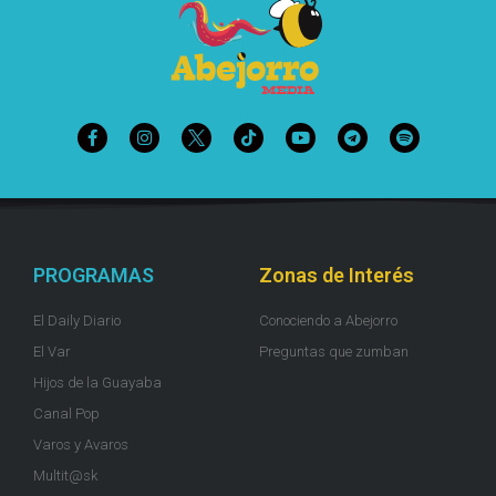
PROGRAMAS
Zonas de Interés
El Daily Diario
Conociendo a Abejorro
El Var
Preguntas que zumban
Hijos de la Guayaba
Canal Pop
Varos y Avaros
Multit@sk