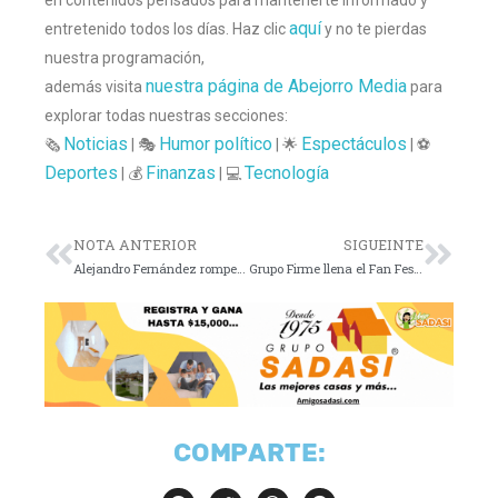
aquí
entretenido todos los días. Haz clic
y no te pierdas
nuestra programación,
nuestra página de Abejorro Media
además visita
para
explorar todas nuestras secciones:
Noticias
Humor político
Espectáculos
🗞️
| 🎭
| 🌟
| ⚽
Deportes
Finanzas
Tecnología
| 💰
| 💻
NOTA ANTERIOR
SIGUEINTE
Alejandro Fernández rompe récord en La Minerva
Grupo Firme llena el Fan Festival y obliga a cerrar accesos
COMPARTE: