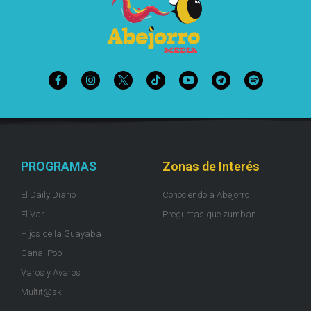
PROGRAMAS
Zonas de Interés
El Daily Diario
Conociendo a Abejorro
El Var
Preguntas que zumban
Hijos de la Guayaba
Canal Pop
Varos y Avaros
Multit@sk