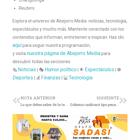
Reuters
Explora el universo de Abejorro Media: noticias, tecnología,
espectáculos y mucho más. Mantente conectado con los
contenidos que informan, entretienen e inspiran. Haz clic
aquí
para seguir nuestra programación,
nuestra página de Abejorro Media
y visita
para
descubrir todas las secciones:
Noticias
Humor político
Espectáculos
🗞️
| 🎭
| 🌟
| ⚽
Deportes
Finanzas
Tecnología
| 💰
| 💻
NOTA ANTERIOR
SIGUEINTE
Lo que debes saber de la temporada de Stranger Things
Gobierno unificará tipo penal de abuso y lanza campaña