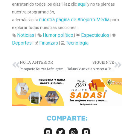
aquí
entretenido todos los días. Haz clic
y no te pierdas
nuestra programación,
nuestra página de Abejorro Media
además visita
para
explorar todas nuestras secciones:
Noticias
Humor político
Espectáculos
🗞️
| 🎭
| 🌟
| ⚽
Deportes
Finanzas
Tecnología
| 💰
| 💻
NOTA ANTERIOR
SIGUEINTE
Pasaporte Nuevo León apunta a derrama mundialista
Toluca vuelve a vencer a Tigres en penales
COMPARTE: