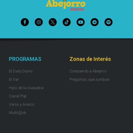
PROGRAMAS
Zonas de Interés
El Daily Diario
Conociendo a Abejorro
El Var
Preguntas que zumban
Hijos de la Guayaba
Canal Pop
Varos y Avaros
Multit@sk