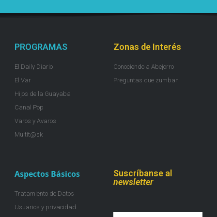
PROGRAMAS
Zonas de Interés
El Daily Diario
Conociendo a Abejorro
El Var
Preguntas que zumban
Hijos de la Guayaba
Canal Pop
Varos y Avaros
Multit@sk
Suscríbanse al
Aspectos Básicos
newsletter
Tratamiento de Datos
Usuarios y privacidad