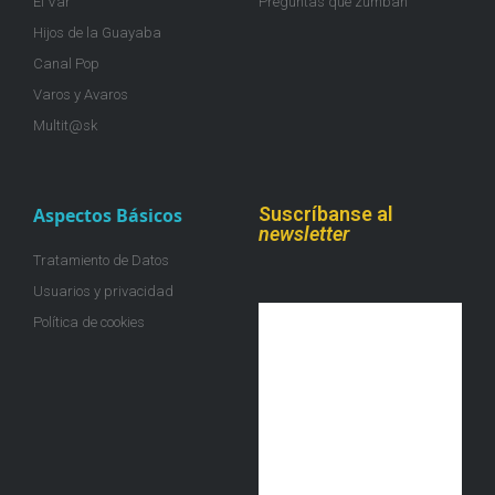
El Var
Preguntas que zumban
Hijos de la Guayaba
Canal Pop
Varos y Avaros
Multit@sk
Suscríbanse al
Aspectos Básicos
newsletter
Tratamiento de Datos
Usuarios y privacidad
Política de cookies