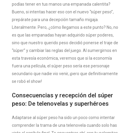
podías tener en tus manos una empanada calentita?
Bueno, si intentas hacer eso con el nuevo “súper peso”,
prepárate para una decepción tamaño migaja.
Literalmente. Pero, ¿cómo llegamos a este punto? No, no
es que las empanadas hayan adquirido súper poderes,
sino que nuestro querido peso decidió ponerse el traje de
“súper” y cambiar las reglas del juego. Al sumergirnos en
esta travesía económica, veremos que si la economía
fuera una película, el súper peso sería ese personaje
secundario que nadie vio venir, ¡pero que definitivamente
se robó el show!
Consecuencias y recepción del súper
peso: De telenovelas y superhéroes
Adaptarse al súper peso ha sido un poco como intentar
comprender la trama de una telenovela cuando solo has
visto el capítulo final. Te encuentras ahí, con tu palomitas,