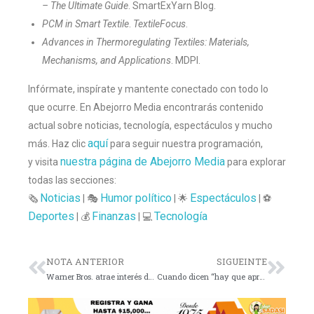
– The Ultimate Guide
. SmartExYarn Blog.
PCM in Smart Textile
.
TextileFocus
.
Advances in Thermoregulating Textiles: Materials,
Mechanisms, and Applications
. MDPI.
Infórmate, inspírate y mantente conectado con todo lo
que ocurre. En Abejorro Media encontrarás contenido
actual sobre noticias, tecnología, espectáculos y mucho
aquí
más. Haz clic
para seguir nuestra programación,
nuestra página de Abejorro Media
y visita
para explorar
todas las secciones:
Noticias
Humor político
Espectáculos
🗞️
| 🎭
| 🌟
| ⚽
Deportes
Finanzas
Tecnología
| 💰
| 💻
NOTA ANTERIOR
SIGUEINTE
Warner Bros. atrae interés de Netflix y Amazon
Cuando dicen “hay que aprender de los desastres”… algunos pensamos en huracanes, otros en elecciones. 🌪️🗳️