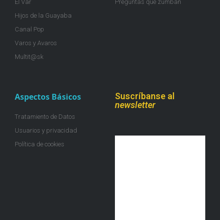
El Var
Preguntas que zumban
Hijos de la Guayaba
Canal Pop
Varos y Avaros
Multit@sk
Suscríbanse al
Aspectos Básicos
newsletter
Tratamiento de Datos
Usuarios y privacidad
Política de cookies