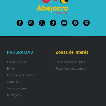
PROGRAMAS
Zonas de Interés
El Daily Diario
Conociendo a Abejorro
El Var
Preguntas que zumban
Hijos de la Guayaba
Canal Pop
Varos y Avaros
Multit@sk