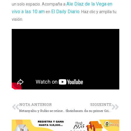
Ale Díaz de la Vega
en
un solo espacio. Acompaña a
vivo a las 10 am
El Daily Diario
en
. Haz clic y amplía tu
visión.
NOTA ANTERIOR
SIGUEINTE
Netanyahu y Rubio se reúnen en el Muro de los Lamentos
Sheinbaum da su primer Grito de Independencia