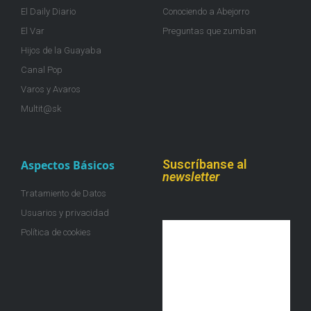
El Daily Diario
Conociendo a Abejorro
El Var
Preguntas que zumban
Hijos de la Guayaba
Canal Pop
Varos y Avaros
Multit@sk
Suscríbanse al
Aspectos Básicos
newsletter
Tratamiento de Datos
Usuarios y privacidad
Política de cookies