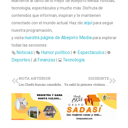
Mantente al tanto de lo mejor de Abejorro Media: noticias,
tecnología, espectáculos y mucho más. Disfruta de
contenidos que informan, inspiran y te mantienen
aquí
conectado con el mundo actual. Haz clic
para seguir
nuestra programación,
nuestra página de Abejorro Media
y visita
para explorar
todas las secciones:
Noticias
Humor político
Espectáculos
🗞️
| 🎭
| 🌟
| ⚽
Deportes
Finanzas
Tecnología
| 💰
| 💻
NOTA ANTERIOR
SIGUEINTE
Los Chiefs buscan consolidarse en el Monday Night Football
Ya salió la primera víctima de “Diario de una Presidenta”.Les advertimos: puede causar lesiones… ideológicas.