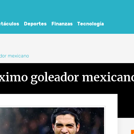
táculos
Deportes
Finanzas
Tecnología
dor mexicano
ximo goleador mexican