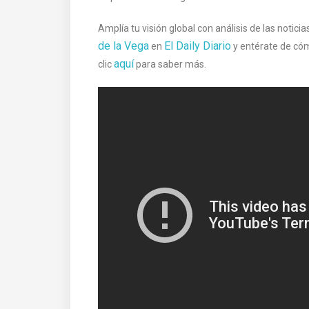
Amplía tu visión global con análisis de las notici
de la Vega
El Daily Diario
en
y entérate de cóm
aquí
clic
para saber más.