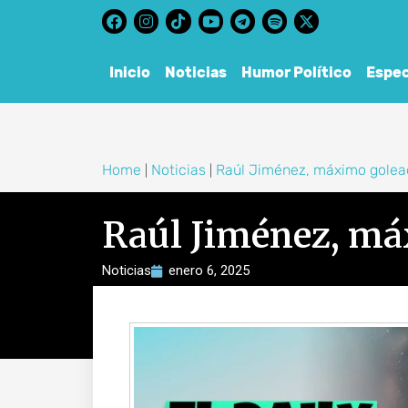
content
Inicio
Noticias
Humor Político
Espec
Home
Noticias
Raúl Jiménez, máximo golea
|
|
Raúl Jiménez, má
Noticias
enero 6, 2025