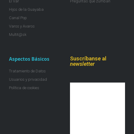
El Var
Preguntas que zumban
Hijos de la Guayaba
Canal Pop
Varos y Avaros
Multit@sk
Suscríbanse al
Aspectos Básicos
newsletter
Tratamiento de Datos
Usuarios y privacidad
Política de cookies