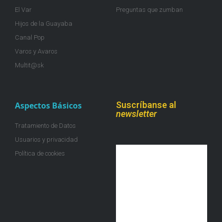
El Var
Preguntas que zumban
Hijos de la Guayaba
Canal Pop
Varos y Avaros
Multit@sk
Suscríbanse al
Aspectos Básicos
newsletter
Tratamiento de Datos
Usuarios y privacidad
Política de cookies