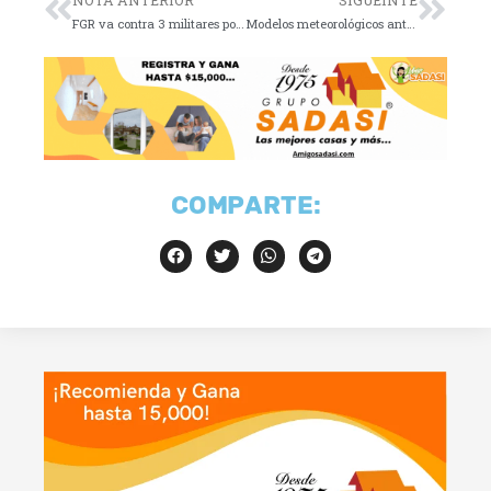
FGR va contra 3 militares por huachicol en Matamoros
Modelos meteorológicos anticipan canícula más intensa en NL
COMPARTE: