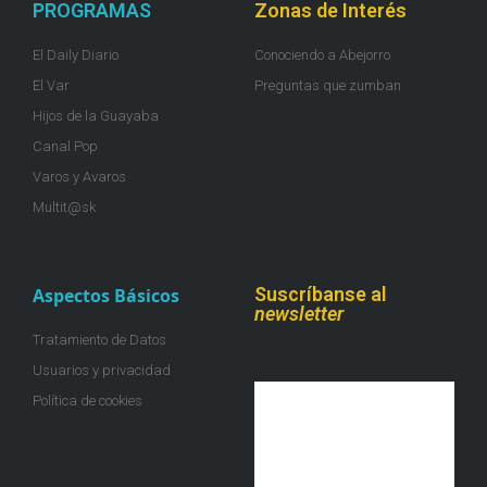
PROGRAMAS
Zonas de Interés
El Daily Diario
Conociendo a Abejorro
El Var
Preguntas que zumban
Hijos de la Guayaba
Canal Pop
Varos y Avaros
Multit@sk
Suscríbanse al
Aspectos Básicos
newsletter
Tratamiento de Datos
Usuarios y privacidad
Política de cookies