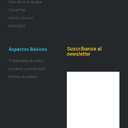
Hijos de la Guayaba
Canal Pop
Varos y Avaros
Multit@sk
Suscríbanse al
Aspectos Básicos
newsletter
Tratamiento de Datos
Usuarios y privacidad
Política de cookies
¡Únete a la colmena!