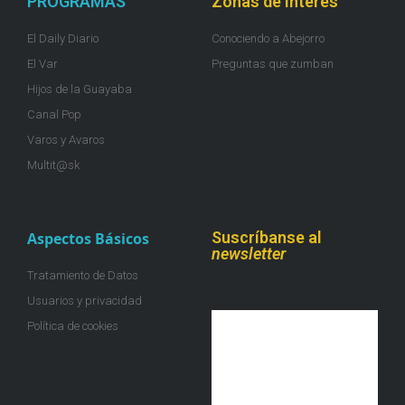
PROGRAMAS
Zonas de Interés
El Daily Diario
Conociendo a Abejorro
El Var
Preguntas que zumban
Hijos de la Guayaba
Canal Pop
Varos y Avaros
Multit@sk
Suscríbanse al
Aspectos Básicos
newsletter
Tratamiento de Datos
Usuarios y privacidad
Política de cookies