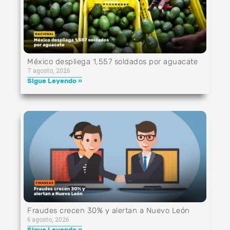
México despliega 1,557 soldados por aguacate
7 agosto, 2026
Sigue Leyendo »
Fraudes crecen 30% y alertan a Nuevo León
6 agosto, 2026
Sigue Leyendo »