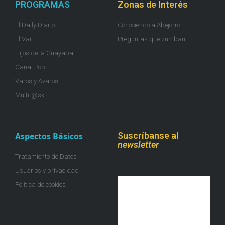
PROGRAMAS
Zonas de Interés
El Daily Diario
Conociendo a Abejorro
El Var
Preguntas que zumban
Hijos de la Guayaba
Canal Pop
Varos y Avaros
Multit@sk
Suscríbanse al
Aspectos Básicos
newsletter
Tratamiento de Datos
Usuarios y privacidad
Política de cookies