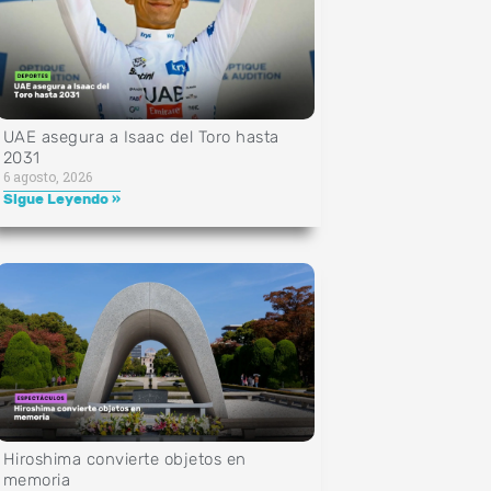
UAE asegura a Isaac del Toro hasta
2031
6 agosto, 2026
Sigue Leyendo »
Hiroshima convierte objetos en
memoria