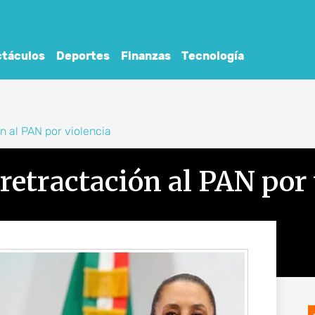
táculos
Deportes
Finanzas
Tecnología
 al PAN por violencia
etractación al PAN por 