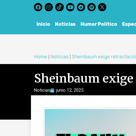
content
Inicio
Noticias
Humor Político
Espec
Home
Noticias
Sheinbaum exige retractación
|
|
Sheinbaum exige r
Noticias
junio 12, 2025