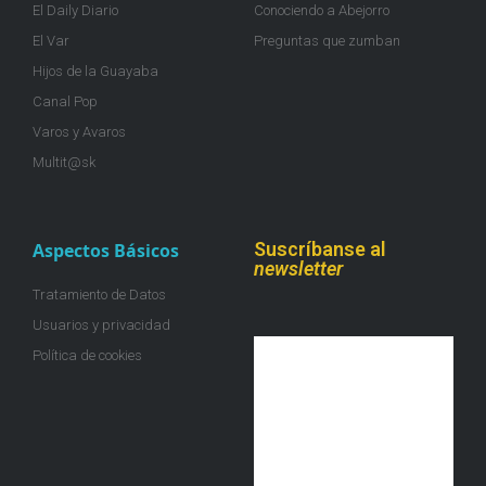
El Daily Diario
Conociendo a Abejorro
El Var
Preguntas que zumban
Hijos de la Guayaba
Canal Pop
Varos y Avaros
Multit@sk
Suscríbanse al
Aspectos Básicos
newsletter
Tratamiento de Datos
Usuarios y privacidad
Política de cookies