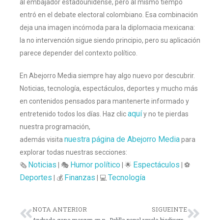
al embajador estadounidense, pero al mismo tiempo
entró en el debate electoral colombiano. Esa combinación
deja una imagen incómoda para la diplomacia mexicana:
la no intervención sigue siendo principio, pero su aplicación
parece depender del contexto político.
En Abejorro Media siempre hay algo nuevo por descubrir.
Noticias, tecnología, espectáculos, deportes y mucho más
en contenidos pensados para mantenerte informado y
aquí
entretenido todos los días. Haz clic
y no te pierdas
nuestra programación,
nuestra página de Abejorro Media
además visita
para
explorar todas nuestras secciones:
Noticias
Humor político
Espectáculos
🗞️
| 🎭
| 🌟
| ⚽
Deportes
Finanzas
Tecnología
| 💰
| 💻
NOTA ANTERIOR
SIGUEINTE
Andrada gana margen en nueva era albiazul
Polilla papal revela biodiversidad oculta