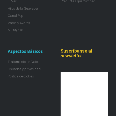
El Var
Preguntas que zumban
Hijos de la Guayaba
Canal Pop
Varos y Avaros
Multit@sk
Suscríbanse al
Aspectos Básicos
newsletter
Tratamiento de Datos
Usuarios y privacidad
Política de cookies