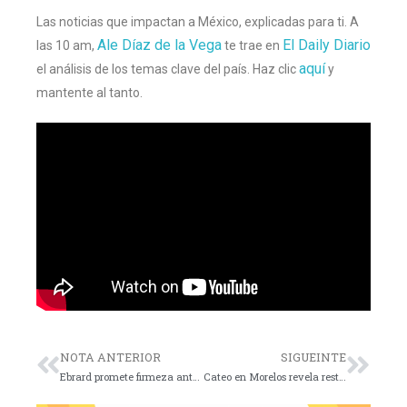
Las noticias que impactan a México, explicadas para ti. A
Ale Díaz de la Vega
El Daily Diario
las 10 am,
te trae en
aquí
el análisis de los temas clave del país. Haz clic
y
mantente al tanto.
NOTA ANTERIOR
SIGUEINTE
Ebrard promete firmeza ante aranceles
Cateo en Morelos revela restos humanos