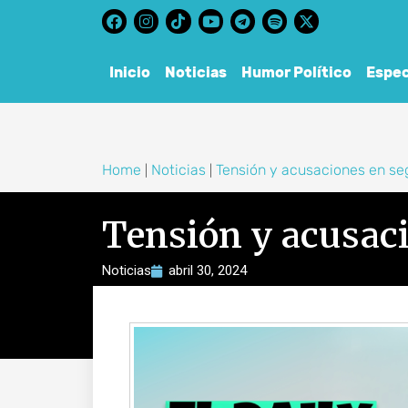
content
Inicio
Noticias
Humor Político
Espec
Home
Noticias
Tensión y acusaciones en se
|
|
Tensión y acusaci
Noticias
abril 30, 2024