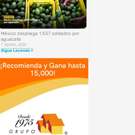
México despliega 1,557 soldados por
aguacate
7 agosto, 2026
Sigue Leyendo »