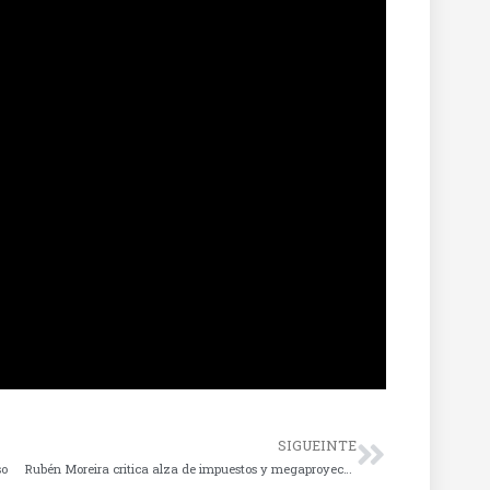
SIGUEINTE
so
Rubén Moreira critica alza de impuestos y megaproyectos