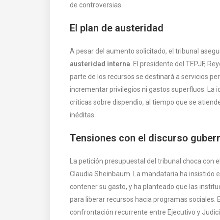
de controversias.
El plan de austeridad
A pesar del aumento solicitado, el tribunal as
austeridad interna
. El presidente del TEPJF, R
parte de los recursos se destinará a servicios pe
incrementar privilegios ni gastos superfluos. La i
críticas sobre dispendio, al tiempo que se atien
inéditas.
Tensiones con el discurso guber
La petición presupuestal del tribunal choca con e
Claudia Sheinbaum. La mandataria ha insistido 
contener su gasto, y ha planteado que las instit
para liberar recursos hacia programas sociales. E
confrontación recurrente entre Ejecutivo y Judicia