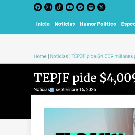
content
Inicio
Noticias
Humor Político
Espec
Home
Noticias
TEPJF pide $4,009 millones 
|
|
TEPJF pide $4,009
Noticias
septiembre 15, 2025