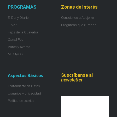
PROGRAMAS
Zonas de Interés
El Daily Diario
Conociendo a Abejorro
El Var
Preguntas que zumban
Hijos de la Guayaba
Canal Pop
Varos y Avaros
Multit@sk
Suscríbanse al
Aspectos Básicos
newsletter
Tratamiento de Datos
Usuarios y privacidad
Política de cookies