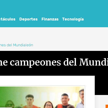
táculos
Deportes
Finanzas
Tecnología
nes del Mundialeón
ne campeones del Mund