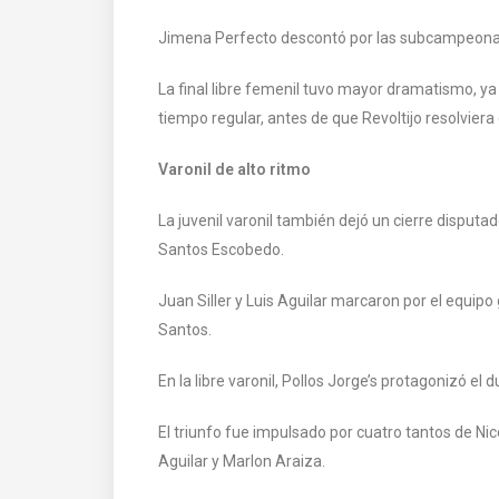
Jimena Perfecto descontó por las subcampeona
La final libre femenil tuvo mayor dramatismo, y
tiempo regular, antes de que Revoltijo resolviera
Varonil de alto ritmo
La juvenil varonil también dejó un cierre disput
Santos Escobedo.
Juan Siller y Luis Aguilar marcaron por el equi
Santos.
En la libre varonil, Pollos Jorge’s protagonizó el
El triunfo fue impulsado por cuatro tantos de N
Aguilar y Marlon Araiza.