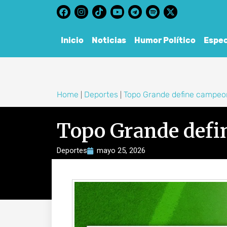
content
Inicio
Noticias
Humor Político
Espec
Home
Deportes
Topo Grande define campeo
|
|
Topo Grande defi
Deportes
mayo 25, 2026