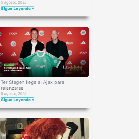
5 agosto, 2026
Sigue Leyendo »
Ter Stegen llega al Ajax para
relanzarse
5 agosto, 2026
Sigue Leyendo »