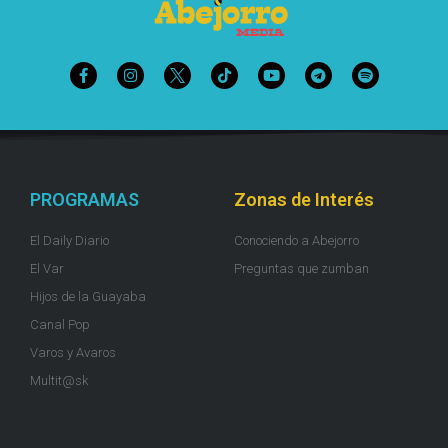
PROGRAMAS
Zonas de Interés
El Daily Diario
Conociendo a Abejorro
El Var
Preguntas que zumban
Hijos de la Guayaba
Canal Pop
Varos y Avaros
Multit@sk