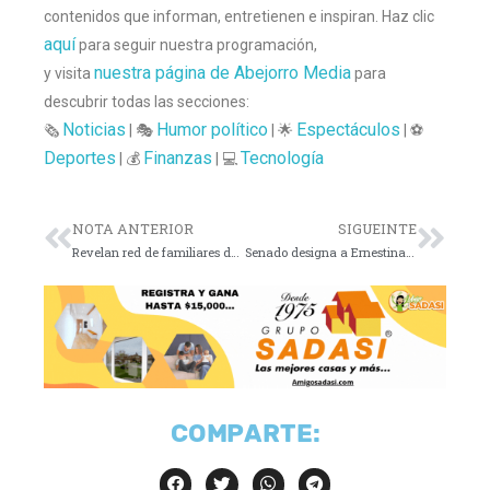
contenidos que informan, entretienen e inspiran. Haz clic
aquí
para seguir nuestra programación,
nuestra página de Abejorro Media
y visita
para
descubrir todas las secciones:
Noticias
Humor político
Espectáculos
🗞️
| 🎭
| 🌟
| ⚽
Deportes
Finanzas
Tecnología
| 💰
| 💻
NOTA ANTERIOR
SIGUEINTE
Revelan red de familiares de Godoy en el gobierno
Senado designa a Ernestina Godoy como nueva fiscal
COMPARTE: