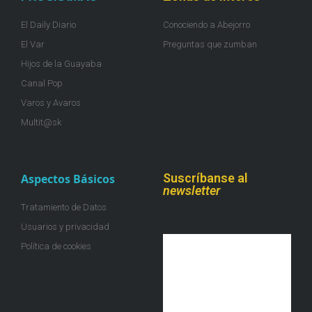
El Daily Diario
Conociendo a Abejorro
El Var
Preguntas que zumban
Hijos de la Guayaba
Canal Pop
Varos y Avaros
Multit@sk
Suscríbanse al
Aspectos Básicos
newsletter
Tratamiento de Datos
Usuarios y privacidad
Política de cookies