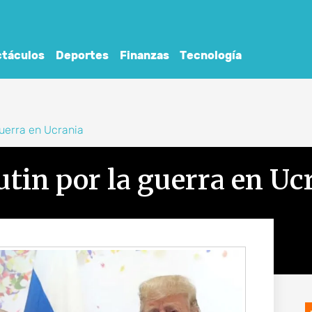
táculos
Deportes
Finanzas
Tecnología
guerra en Ucrania
utin por la guerra en Uc