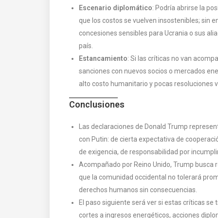
Escenario diplomático
: Podría abrirse la p
que los costos se vuelven insostenibles; sin 
concesiones sensibles para Ucrania o sus alia
país.
Estancamiento
: Si las críticas no van acomp
sanciones con nuevos socios o mercados energ
alto costo humanitario y pocas resoluciones vi
Conclusiones
Las declaraciones de Donald Trump representa
con Putin: de cierta expectativa de cooperació
de exigencia, de responsabilidad por incumpl
Acompañado por Reino Unido, Trump busca ref
que la comunidad occidental no tolerará prom
derechos humanos sin consecuencias.
El paso siguiente será ver si estas críticas s
cortes a ingresos energéticos, acciones diplom