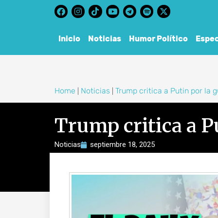
content
Inicio
Noticias
Humor Político
Espec
Home
Noticias
Trump critica a Putin por la 
|
|
Trump critica a P
Noticias
septiembre 18, 2025