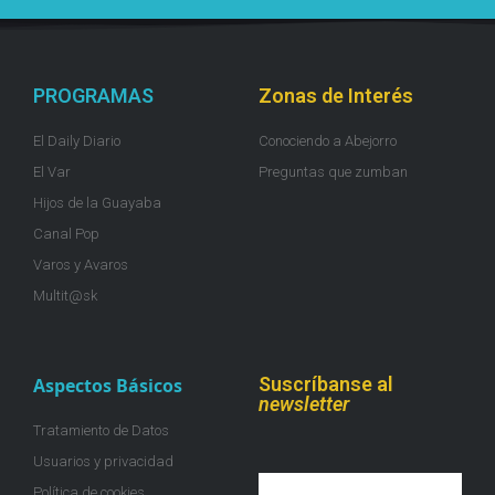
PROGRAMAS
Zonas de Interés
El Daily Diario
Conociendo a Abejorro
El Var
Preguntas que zumban
Hijos de la Guayaba
Canal Pop
Varos y Avaros
Multit@sk
Suscríbanse al
Aspectos Básicos
newsletter
Tratamiento de Datos
Usuarios y privacidad
Política de cookies