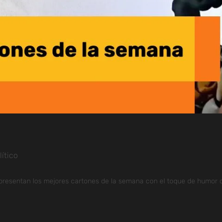
ítico
 presentan los mejores cartones de la semana con el toque de humor q