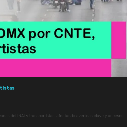
tistas
ados del INAI y transportistas, afectando avenidas clave y accesos.