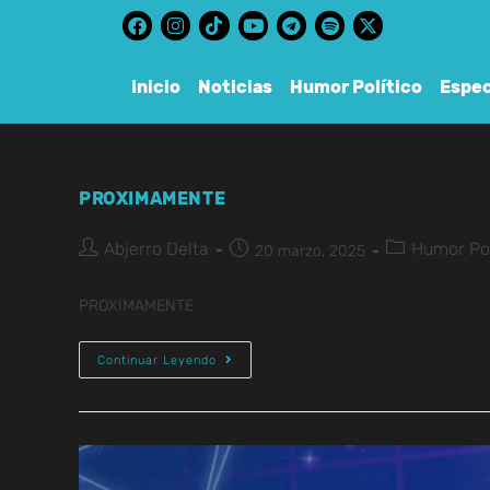
content
Inicio
Noticias
Humor Político
Espec
PROXIMAMENTE
Abjerro Delta
Humor Pol
20 marzo, 2025
PROXIMAMENTE
Continuar Leyendo