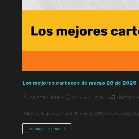
Los mejores cartones de marzo 20 de 2025
Abjerro Delta
Humor Pol
20 marzo, 2025
"Hijos de la guayaba", donde Alarcón, Chavo y Pacasso te
Continuar Leyendo