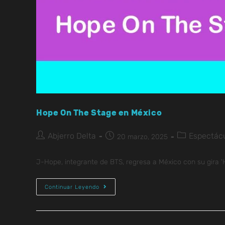
Hope On The Stage en México
Abjerro Delta
Espectác
20 marzo, 2025
J-Hope, integrante de BTS, regresa a México con su gira '
Continuar Leyendo