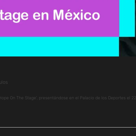
ulos
Hope On The Stage', presentándose en el Palacio de los Deportes el 22 