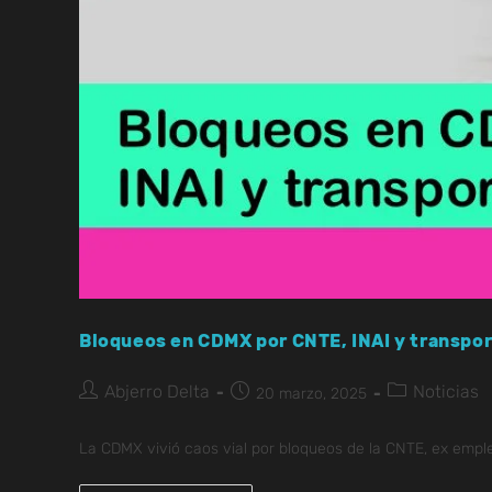
Bloqueos en CDMX por CNTE, INAI y transpor
Abjerro Delta
Noticias
20 marzo, 2025
La CDMX vivió caos vial por bloqueos de la CNTE, ex emple