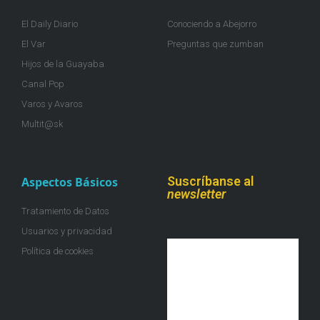
El Daily Diario
Conociendo a Abejorro
El Var
Preguntas que zumban
Hijos de la Guayaba
Canal Pop
Varos y Avaros
Multit@sk
Suscríbanse al
Aspectos Básicos
newsletter
Tratamiento de Datos
Usuarios y privacidad
Política de cookies