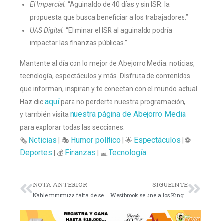
El Imparcial.
“Aguinaldo de 40 días y sin ISR: la
propuesta que busca beneficiar a los trabajadores.”
UAS Digital.
“Eliminar el ISR al aguinaldo podría
impactar las finanzas públicas.”
Mantente al día con lo mejor de Abejorro Media: noticias,
tecnología, espectáculos y más. Disfruta de contenidos
que informan, inspiran y te conectan con el mundo actual.
aquí
Haz clic
para no perderte nuestra programación,
nuestra página de Abejorro Media
y también visita
para explorar todas las secciones:
Noticias
Humor político
Espectáculos
🗞️
| 🎭
| 🌟
| ⚽
Deportes
Finanzas
Tecnología
| 💰
| 💻
NOTA ANTERIOR
SIGUEINTE
Nahle minimiza falta de seguro ante desastre
Westbrook se une a los Kings, ¡La NBA no está lista!