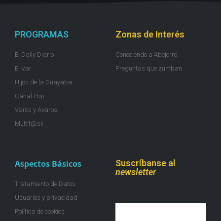
PROGRAMAS
Zonas de Interés
El Daily Diario
Conociendo a Abejorro
El Var
Preguntas que zumban
Hijos de la Guayaba
Canal Pop
Varos y Avaros
Multit@sk
Suscríbanse al
Aspectos Básicos
newsletter
Tratamiento de Datos
Usuarios y privacidad
Política de cookies