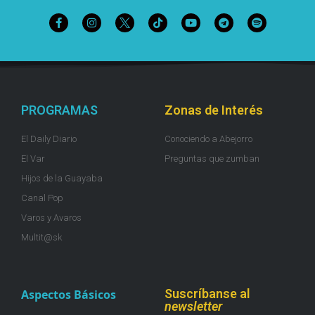
PROGRAMAS
Zonas de Interés
El Daily Diario
Conociendo a Abejorro
El Var
Preguntas que zumban
Hijos de la Guayaba
Canal Pop
Varos y Avaros
Multit@sk
Suscríbanse al
Aspectos Básicos
newsletter