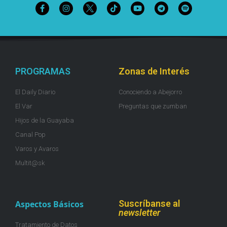
PROGRAMAS
Zonas de Interés
El Daily Diario
Conociendo a Abejorro
El Var
Preguntas que zumban
Hijos de la Guayaba
Canal Pop
Varos y Avaros
Multit@sk
Suscríbanse al
Aspectos Básicos
newsletter
Tratamiento de Datos