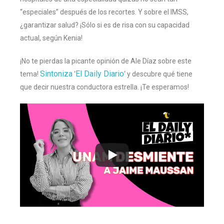
“especiales” después de los recortes. Y sobre el IMSS,
¿garantizar salud? ¡Sólo si es de risa con su capacidad
actual, según Kenia!
¡No te pierdas la picante opinión de Ale Díaz sobre este
Sintoniza
El Daily Diario
tema!
‘
‘ y descubre qué tiene
que decir nuestra conductora estrella. ¡Te esperamos!