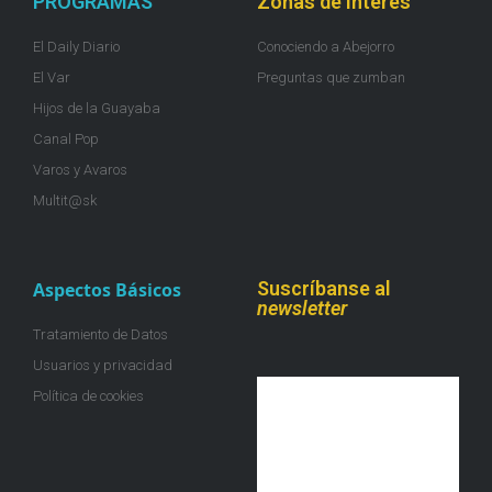
PROGRAMAS
Zonas de Interés
El Daily Diario
Conociendo a Abejorro
El Var
Preguntas que zumban
Hijos de la Guayaba
Canal Pop
Varos y Avaros
Multit@sk
Suscríbanse al
Aspectos Básicos
newsletter
Tratamiento de Datos
Usuarios y privacidad
Política de cookies