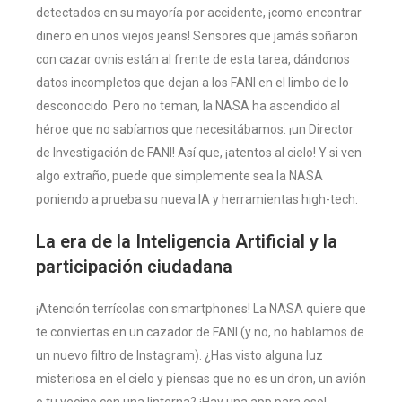
detectados en su mayoría por accidente, ¡como encontrar
dinero en unos viejos jeans! Sensores que jamás soñaron
con cazar ovnis están al frente de esta tarea, dándonos
datos incompletos que dejan a los FANI en el limbo de lo
desconocido. Pero no teman, la NASA ha ascendido al
héroe que no sabíamos que necesitábamos: ¡un Director
de Investigación de FANI! Así que, ¡atentos al cielo! Y si ven
algo extraño, puede que simplemente sea la NASA
poniendo a prueba su nueva IA y herramientas high-tech.
La era de la Inteligencia Artificial y la
participación ciudadana
¡Atención terrícolas con smartphones! La NASA quiere que
te conviertas en un cazador de FANI (y no, no hablamos de
un nuevo filtro de Instagram). ¿Has visto alguna luz
misteriosa en el cielo y piensas que no es un dron, un avión
o tu vecino con una linterna? ¡Hay una app para eso!