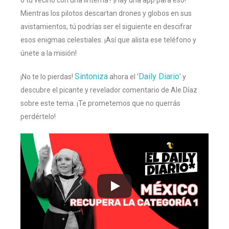
Mientras los pilotos descartan drones y globos en sus
avistamientos, tú podrías ser el siguiente en descifrar
esos enigmas celestiales. ¡Así que alista ese teléfono y
únete a la misión!
Sintoniza
Daily Diario
¡No te lo pierdas!
ahora el ‘
‘ y
descubre el picante y revelador comentario de Ale Díaz
sobre este tema. ¡Te prometemos que no querrás
perdértelo!