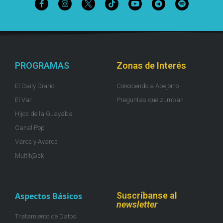
PROGRAMAS
Zonas de Interés
El Daily Diario
Conociendo a Abejorro
El Var
Preguntas que zumban
Hijos de la Guayaba
Canal Pop
Varos y Avaros
Multit@sk
Suscríbanse al
Aspectos Básicos
newsletter
Tratamiento de Datos