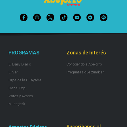
PROGRAMAS
Zonas de Interés
El Daily Diario
Conociendo a Abejorro
El Var
Preguntas que zumban
Hijos de la Guayaba
Canal Pop
Varos y Avaros
Multit@sk
Suscríbanse al
Aspectos Básicos