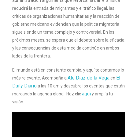
administración argumenta que reforzar la barrera física
reducirá la entrada de migrantes y el tráfico ilegal, las
críticas de organizaciones humanitarias y la reacción del
gobierno mexicano evidencian que la política migratoria
sigue siendo un tema complejo y controversial. En los
próximos meses, se espera que el debate sobre la eficacia
y las consecuencias de esta medida continúe en ambos
lados de la frontera.
El mundo está en constante cambio, y aquí te contamos lo
Ale Díaz de la Vega
El
más relevante. Acompaña a
en
Daily Diario
a las 10 am y descubre los eventos que están
aquí
marcando la agenda global. Haz clic
y amplía tu
visión.