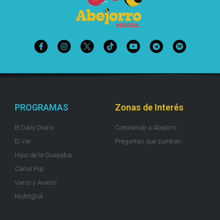
PROGRAMAS
Zonas de Interés
El Daily Diario
Conociendo a Abejorro
El Var
Preguntas que zumban
Hijos de la Guayaba
Canal Pop
Varos y Avaros
Multit@sk