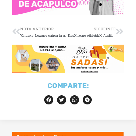
NOTA ANTERIOR
SIGUEINTE
‘Chucky’ Lozano critica la gestión de ‘Tata’ Martino
KlipXtreme AthletikX: Audífonos deportivos
COMPARTE: