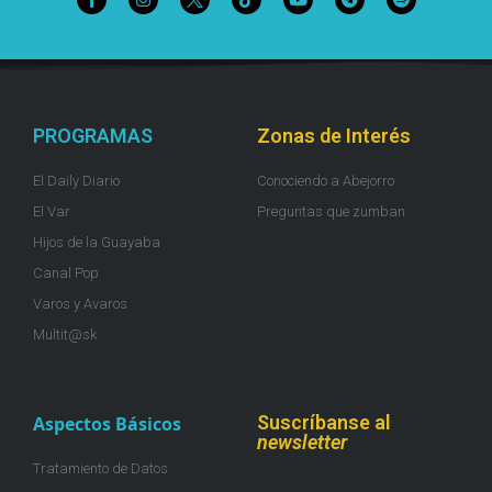
PROGRAMAS
Zonas de Interés
El Daily Diario
Conociendo a Abejorro
El Var
Preguntas que zumban
Hijos de la Guayaba
Canal Pop
Varos y Avaros
Multit@sk
Suscríbanse al
Aspectos Básicos
newsletter
Tratamiento de Datos