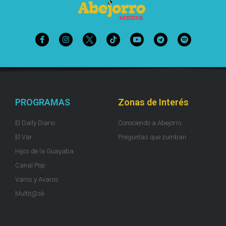
PROGRAMAS
Zonas de Interés
El Daily Diario
Conociendo a Abejorro
El Var
Preguntas que zumban
Hijos de la Guayaba
Canal Pop
Varos y Avaros
Multit@sk