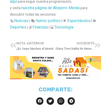
aquí
para seguir nuestra programación,
nuestra página de Abejorro Media
y visita
para
descubrir todas las secciones:
Noticias
Humor político
Espectáculos
🗞️
| 🎭
| 🌟
| ⚽
Deportes
Finanzas
Tecnología
| 💰
| 💻
NOTA ANTERIOR
SIGUEINTE
¿Es Jorge Sánchez el lateral que México esperaba?
Gloria Trevi habla de demanda contra TV Azteca
COMPARTE: