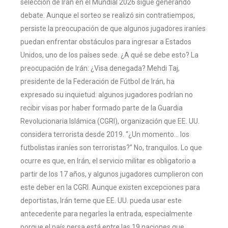
selección de Irán en el Mundial 2026 sigue generando
debate. Aunque el sorteo se realizó sin contratiempos,
persiste la preocupación de que algunos jugadores iraníes
puedan enfrentar obstáculos para ingresar a Estados
Unidos, uno de los países sede. ¿A qué se debe esto? La
preocupación de Irán: ¿Visa denegada? Mehdi Taj,
presidente de la Federación de Fútbol de Irán, ha
expresado su inquietud: algunos jugadores podrían no
recibir visas por haber formado parte de la Guardia
Revolucionaria Islámica (CGRI), organización que EE. UU.
considera terrorista desde 2019. “¿Un momento… los
futbolistas iraníes son terroristas?” No, tranquilos. Lo que
ocurre es que, en Irán, el servicio militar es obligatorio a
partir de los 17 años, y algunos jugadores cumplieron con
este deber en la CGRI. Aunque existen excepciones para
deportistas, Irán teme que EE. UU. pueda usar este
antecedente para negarles la entrada, especialmente
porque el país persa está entre las 19 naciones que