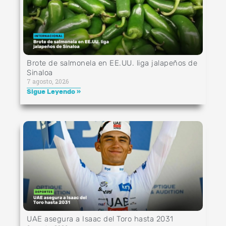
Brote de salmonela en EE.UU. liga jalapeños de
Sinaloa
7 agosto, 2026
Sigue Leyendo »
UAE asegura a Isaac del Toro hasta 2031