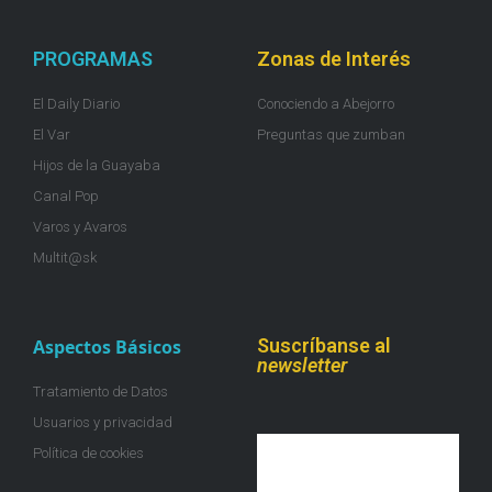
PROGRAMAS
Zonas de Interés
El Daily Diario
Conociendo a Abejorro
El Var
Preguntas que zumban
Hijos de la Guayaba
Canal Pop
Varos y Avaros
Multit@sk
Suscríbanse al
Aspectos Básicos
newsletter
Tratamiento de Datos
Usuarios y privacidad
Política de cookies