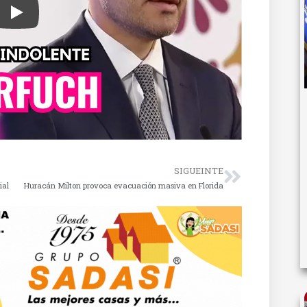
SIGUEINTE
ial
Huracán Milton provoca evacuación masiva en Florida