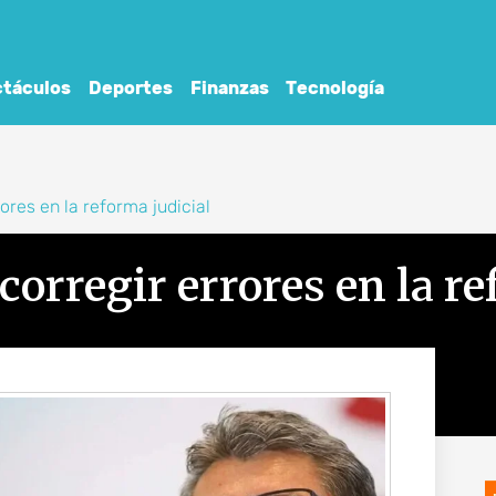
táculos
Deportes
Finanzas
Tecnología
ores en la reforma judicial
orregir errores en la re