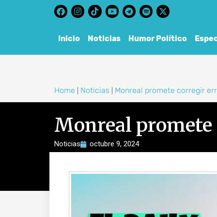
content
Inicio
Noticias
Humor Político
Espec
Home
Noticias
Monreal promete corregir err
|
|
Monreal promete c
Noticias
octubre 9, 2024